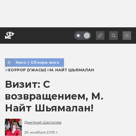
Кино
|
Обзоры кино
#
ХОРРОР (УЖАСЫ)
#
М. НАЙТ ШЬЯМАЛАН
Визит: С
возвращением, М.
Найт Шьямалан!
Дмитрий Шепелёв
29 ноября 2015 г.