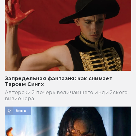
Запредельная фантазия: как снимает
Тарсем Сингх
Авторский почерк величайшего индийского
визионера
Кино