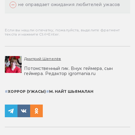
не оправдает ожидания любителей ужасов
Если вы нашли опечатку, пожалуйста, выделите фрагмент
текста и нажмите Ctrl+Enter.
Дмитрий Шепелёв
Потомственный гик. Внук геймера, сын
геймера. Редактор igromania.ru
#
ХОРРОР (УЖАСЫ)
#
М. НАЙТ ШЬЯМАЛАН