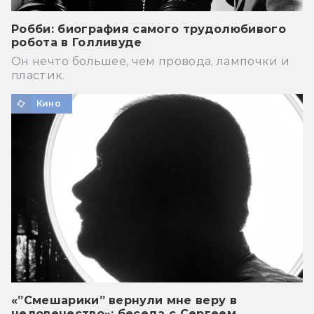
Робби: биография самого трудолюбивого
робота в Голливуде
Он нечто большее, чем провода, лампочки и
пластик.
Кино
«”Смешарики” вернули мне веру в
человечество»: беседа с Сергеем