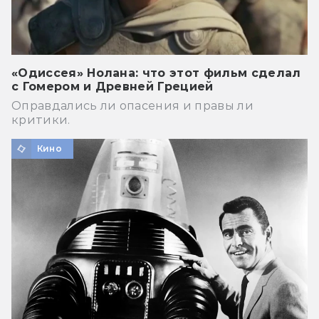
«Одиссея» Нолана: что этот фильм сделал
с Гомером и Древней Грецией
Оправдались ли опасения и правы ли
критики.
Кино