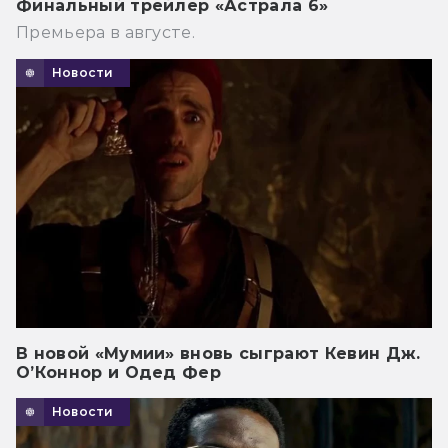
Финальный трейлер «Астрала 6»
Премьера в августе.
Новости
В новой «Мумии» вновь сыграют Кевин Дж.
О’Коннор и Одед Фер
Новости