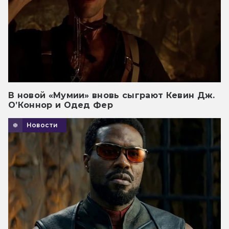
В новой «Мумии» вновь сыграют Кевин Дж.
О’Коннор и Одед Фер
Новости