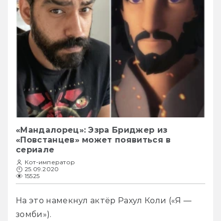
«Мандалорец»: Эзра Бриджер из
«Повстанцев» может появиться в
сериале
Кот-император
25.09.2020
15525
На это намекнул актёр Рахул Коли («Я — 
зомби»).