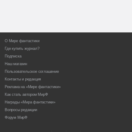
О Мире фантастики
Где купить журнал?
Подписка
Наш магазин
Пользовательское соглашение
Контакты и редакция
Реклама на «Мире фантастики»
Как стать автором МирФ
Награды «Мира фантастики»
Вопросы редакции
Форум МирФ