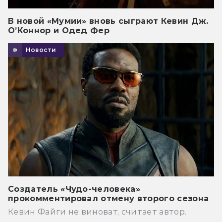
В новой «Мумии» вновь сыграют Кевин Дж.
О’Коннор и Одед Фер
Новости
Создатель «Чудо-человека»
прокомментировал отмену второго сезона
Кевин Файги не виноват, считает автор.