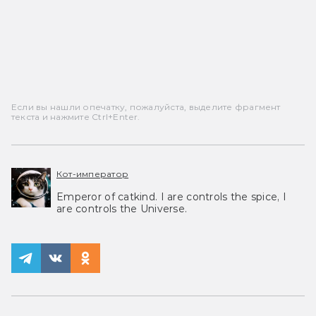
Если вы нашли опечатку, пожалуйста, выделите фрагмент
текста и нажмите Ctrl+Enter.
Кот-император
Emperor of catkind. I are controls the spice, I
are controls the Universe.