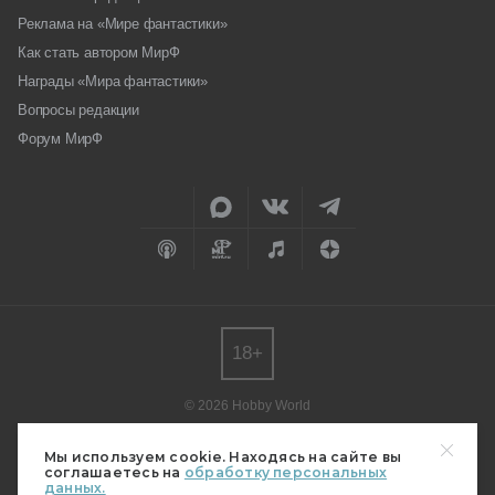
Реклама на «Мире фантастики»
Как стать автором МирФ
Награды «Мира фантастики»
Вопросы редакции
Форум МирФ
18+
© 2026 Hobby World
Любое использование материалов допускается только с согласия
редакции.
Мы используем cookie. Находясь на сайте вы
соглашаетесь на
обработку персональных
Мнение авторов может не совпадать с мнением редакции.
данных.