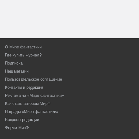
О Мире фантастики
Где купить журнал?
Подписка
Наш магазин
Пользовательское соглашение
Контакты и редакция
Реклама на «Мире фантастики»
Как стать автором МирФ
Награды «Мира фантастики»
Вопросы редакции
Форум МирФ