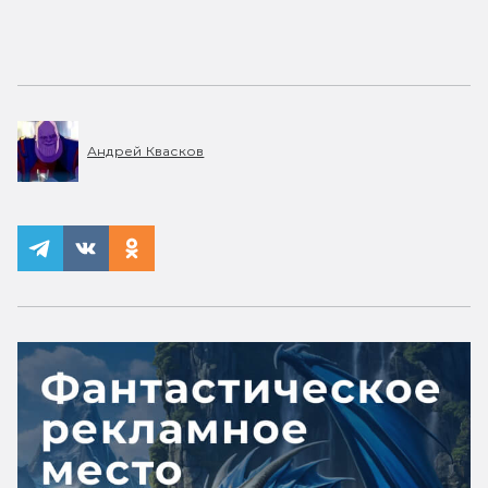
Андрей Квасков