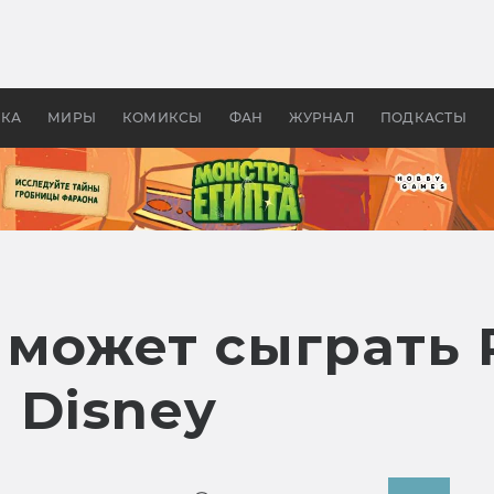
 фильмы смотреть в
Как создавались «Страшил
те 2026? В мире —
фильм, без которого не б
липсис, в России —
бы «Властелина колец»
ие комедии
УКА
МИРЫ
КОМИКСЫ
ФАН
ЖУРНАЛ
ПОДКАСТЫ
 может сыграть 
 Disney