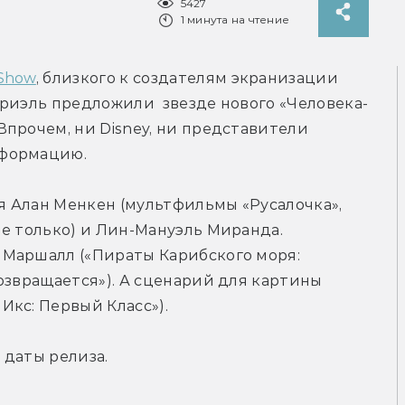
5427
1 минута на чтение
 Show
, близкого к создателям экранизации 
риэль предложили  звезде нового «Человека-
прочем, ни Disney, ни представители 
нформацию.
 Алан Менкен (мультфильмы «Русалочка», 
е только) и Лин-Мануэль Миранда. 
Маршалл («Пираты Карибского моря: 
озвращается»). А сценарий для картины 
Икс: Первый Класс»).
 даты релиза.