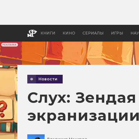
Какие
авгус
апока
детск
КНИГИ
КИНО
СЕРИАЛЫ
ИГРЫ
НА
РЕКЛАМА
Новости
Слух: Зендая
экранизации
Владимир Макаров