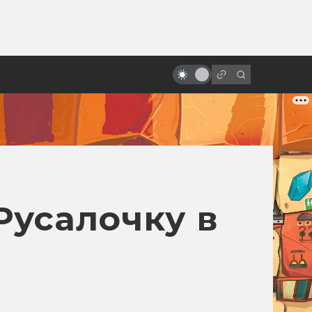
ы»:
«Атаке клонов» — 20 лет! Как
ыло
«Звёздные войны» создавались в
дикой спешке
Русалочку в