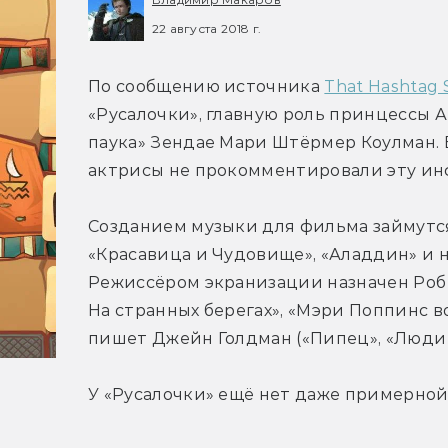
22 августа 2018 г.
По сообщению источника 
That Hashtag
«Русалочки», главную роль принцессы А
паука» Зендае Мари Штёрмер Коулман. В
актрисы не прокомментировали эту и
Созданием музыки для фильма займутся
«Красавица и Чудовище», «Аладдин» и н
Режиссёром экранизации назначен Роб 
На странных берегах», «Мэри Поппинс в
пишет Джейн Голдман («Пипец», «Люди 
У «Русалочки» ещё нет даже примерной