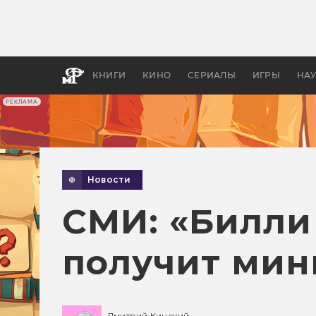
Какие
авгус
апока
детск
КНИГИ
КИНО
СЕРИАЛЫ
ИГРЫ
НА
РЕКЛАМА
Новости
СМИ: «Билли
получит мин
Дмитрий Кинский