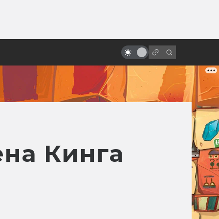
ы»:
ыло
«Терминатор»: все фильмы от
худшего к лучшему
ена Кинга