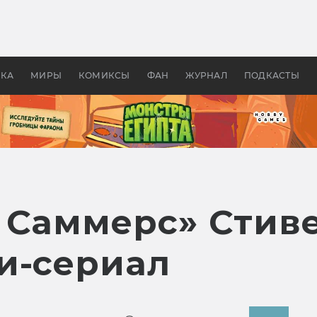
 фильмы смотреть в
Как создавались «Страшил
те 2026? В мире —
фильм, без которого не б
липсис, в России —
бы «Властелина колец»
ие комедии
УКА
МИРЫ
КОМИКСЫ
ФАН
ЖУРНАЛ
ПОДКАСТЫ
 Саммерс» Стив
и-сериал