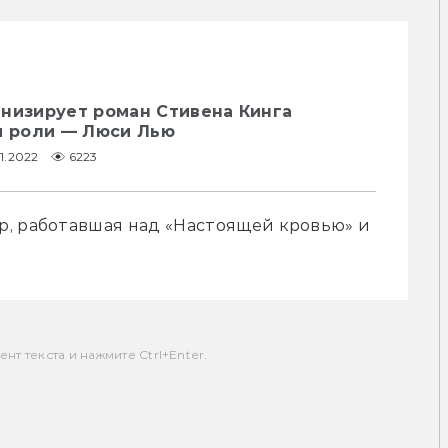
анизирует роман Стивена Кинга
й роли — Люси Лью
1.2022
6223
, работавшая над «Настоящей кровью» и 
т текста и нажмите Ctrl+Enter.