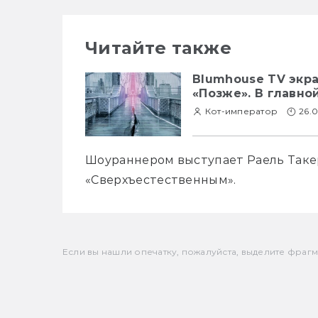
Читайте также
Blumhouse TV экр
«Позже». В главно
Кот-император
26.0
Шоураннером выступает Раель Такер
«Сверхъестественным». 
Если вы нашли опечатку, пожалуйста, выделите фрагмен