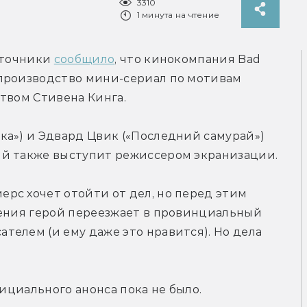
3310
1 минута на чтение
сточники 
сообщило
, что кинокомпания Bad 
производство мини-сериал по мотивам 
твом Стивена Кинга.
а») и Эдвард Цвик («Последний самурай») 
ий также выступит режиссером экранизации.
рс хочет отойти от дел, но перед этим 
нения герой переезжает в провинциальный 
елем (и ему даже это нравится). Но дела 
фициального анонса пока не было.