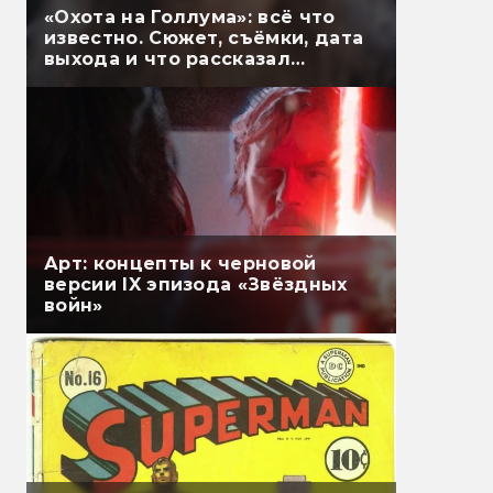
«Охота на Голлума»: всё что
известно. Сюжет, съёмки, дата
выхода и что рассказал
Гэндальф
Арт: концепты к черновой
версии IX эпизода «Звёздных
войн»