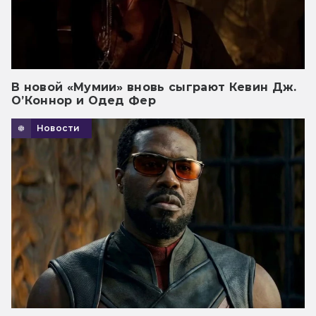
В новой «Мумии» вновь сыграют Кевин Дж.
О’Коннор и Одед Фер
Новости