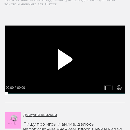
текста и нажмите Ctrl+Enter.
00:00
00:00
Дмитрий Кинский
Пишу про игры и аниме, делюсь
непопулярным мнением, плохо шучу и кидаю