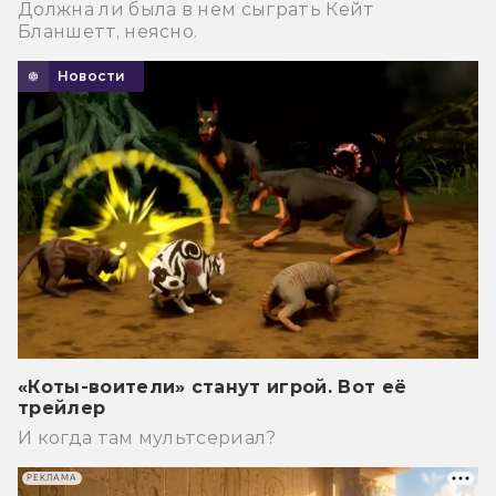
Должна ли была в нем сыграть Кейт
Бланшетт, неясно.
Новости
«Коты-воители» станут игрой. Вот её
трейлер
И когда там мультсериал?
РЕКЛАМА