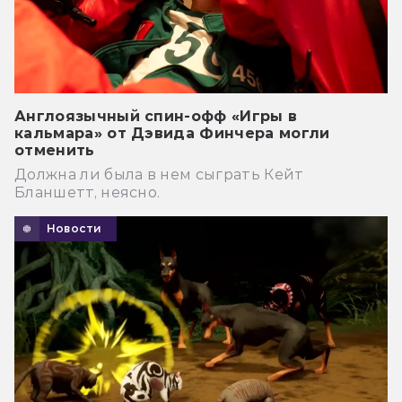
Англоязычный спин-офф «Игры в
кальмара» от Дэвида Финчера могли
отменить
Должна ли была в нем сыграть Кейт
Бланшетт, неясно.
Новости