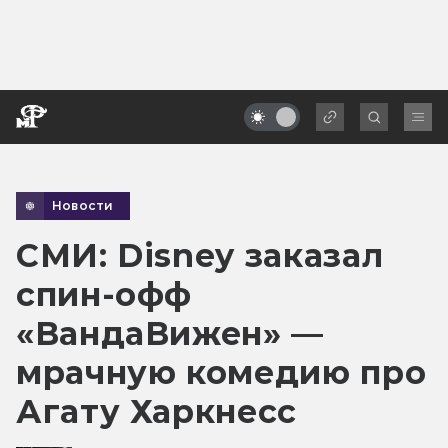
Новости
СМИ: Disney заказал
спин-офф
«ВандаВижен» —
мрачную комедию про
Агату Харкнесс