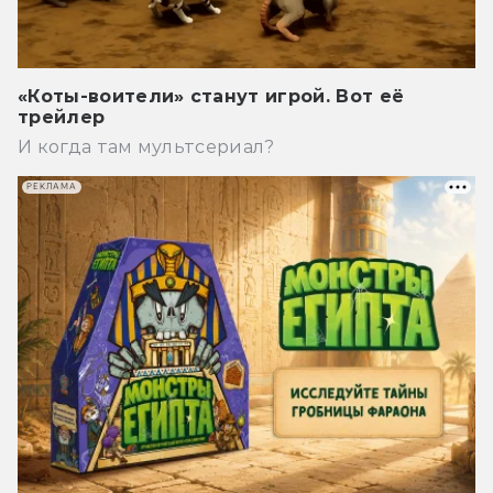
«Коты-воители» станут игрой. Вот её
трейлер
И когда там мультсериал?
РЕКЛАМА