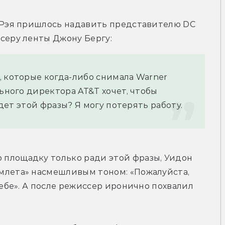
а Рэя пришлось надавить представителю DC 
серу ленты Джону Бергу:
 которые когда-либо снимала Warner 
ьного директора AT&T хочет, чтобы 
удет этой фразы? Я могу потерять работу.
площадку только ради этой фразы, Уидон 
млета» насмешливым тоном: «Пожалуйста, 
тебе». А после режиссер иронично похвалил 