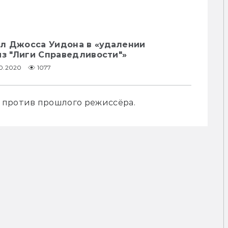
л Джосса Уидона в «удалении
из "Лиги Справедливости"»
10.2020
1077
 против прошлого режиссёра.