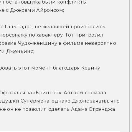
у постановщика были конфликты 
же с Джереми Айронсом;
 Галь Гадот, не желавшей произносить 
персонажу по характеру. Тот пригрозил 
образив Чудо-женщину в фильме невероятно 
тти Дженкинс;
ровать этот момент благодаря Кевину 
ф взялся за «Криптон». Авторы сериала 
едушки Супермена, однако Джонс заявил, что 
же он не позволил сделать Адама Стрэнджа 