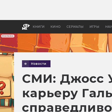
Как с
фильм
бы «В
КНИГИ
КИНО
СЕРИАЛЫ
ИГРЫ
НА
РЕКЛАМА
Новости
СМИ: Джосс 
карьеру Галь
справедливо