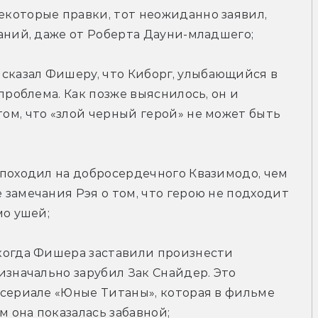
которые правки, тот неожиданно заявил, 
аний, даже от Роберта Дауни-младшего;
казал Фишеру, что Киборг, улыбающийся в 
проблема. Как позже выяснилось, он и 
м, что «злой черный герой» не может быть 
походил на добросердечного Квазимодо, чем 
замечания Рэя о том, что герою не подходит 
мо ушей;
когда Фишера заставили произнести 
изначально зарубил Зак Снайдер. Это 
сериале «Юные Титаны», которая в фильме 
м она показалась забавной;