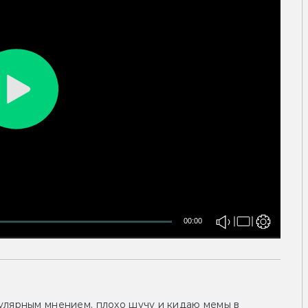
00:00
улярным мнением, плохо шучу и кидаю мемы в