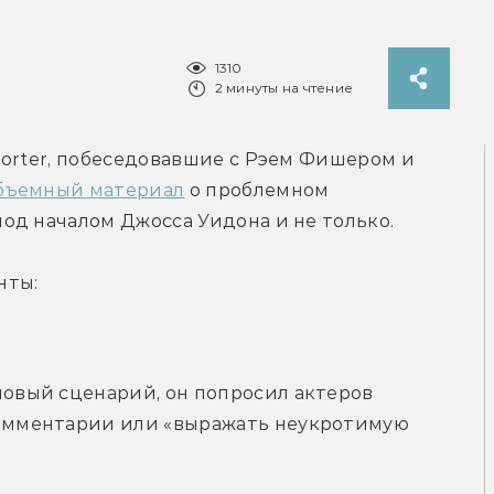
1310
2 минуты на чтение
orter, побеседовавшие с Рэем Фишером и 
бъемный материал
 о проблемном 
од началом Джосса Уидона и не только.
нты:
новый сценарий, он попросил актеров 
комментарии или «выражать неукротимую 