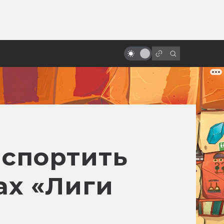
от
«Проклятые» фильмы. Смерть и
мистика на съёмках
испортить
ах «Лиги