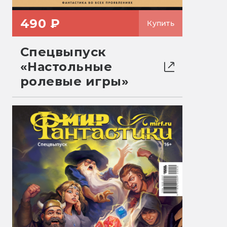
490 ₽
Купить
Спецвыпуск
«Настольные
ролевые игры»