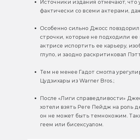
Источники издания отмечают, что 
фактически со всеми актерами, да
Особенно сильно Джосс повздорил с
строчки, которые не подходили ее 
актрисе испортить ее карьеру, из
глупо, и заодно раскритиковал Пэ
Тем не менее Гадот смогла урегули
Цудзихары из Warner Bros.;
После «Лиги справедливости» Джеф
хотели взять Реге Пейдж на роль д
он не может быть темнокожим. Так
геем или бисексуалом.