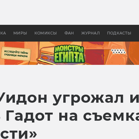
оздавались «Страшилы»:
«Одиссея» Нолана: что эт
, без которого не было
фильм сделал с Гомером и
ластелина колец»
Древней Грецией
УКА
МИРЫ
КОМИКСЫ
ФАН
ЖУРНАЛ
ПОДКАСТЫ
Уидон угрожал 
 Гадот на съемк
сти»