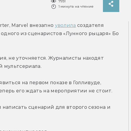
7951
1 минута на чтение
er, Marvel внезапно 
уволила
 создателя 
 одного из сценаристов «Лунного рыцаря» Бо 
я, не уточняется. Журналисты находят 
й мультсериала.
иться на первом показе в Голливуде, 
теперь его ждать на мероприятии не стоит.
написать сценарий для второго сезона и 