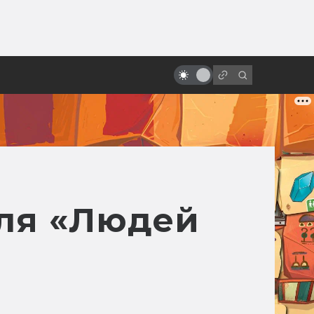
ы»:
Арт: концепты к черновой
ыло
версии IX эпизода «Звёздных
войн»
еля «Людей