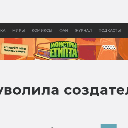
 фильмы смотреть в
Как создавались «Страшил
те 2026? В мире —
фильм, без которого не б
липсис, в России —
бы «Властелина колец»
ие комедии
УКА
МИРЫ
КОМИКСЫ
ФАН
ЖУРНАЛ
ПОДКАСТЫ
 уволила создат