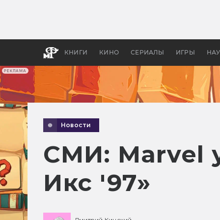
Какие
авгус
апока
детск
КНИГИ
КИНО
СЕРИАЛЫ
ИГРЫ
НА
РЕКЛАМА
Новости
СМИ: Marvel
Икс '97»
Дмитрий Кинский