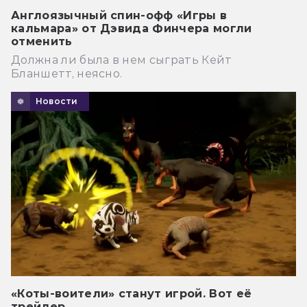
Англоязычный спин-офф «Игры в
кальмара» от Дэвида Финчера могли
отменить
Должна ли была в нем сыграть Кейт
Бланшетт, неясно.
Новости
«Коты-воители» станут игрой. Вот её
трейлер