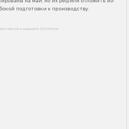
ированы на май, но их решили отложить из-
лубокой подготовки к производству.
т текста и нажмите Ctrl+Enter.