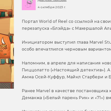
4 октября 2023 г.
Портал World of Reel со ссылкой на сво
перезапуска «Блэйда» с Махершалой Али
Инициатором выступил глава Marvel Stud
особо впечатлился черновым вариантом
Напомним, в апреле для написания нов
Пиццолатто («Настоящий детектив»). А 
Амма Осей-Куффур, Майкл Старбери и 
Ранее Marvel в качестве постановщика 
Деманжа («Белый парень Рик» и «71») вм