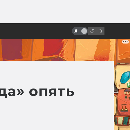
от
Какими могли быть «Хребты
безумия» Гильермо Дель Торо:
читаем сценарии
да» опять