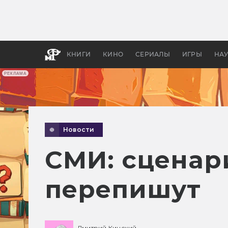
Как с
фильм
бы «В
КНИГИ
КИНО
СЕРИАЛЫ
ИГРЫ
НА
РЕКЛАМА
Новости
СМИ: сценар
перепишут
Дмитрий Кинский