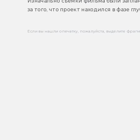
Изначально съемки фильма были заплан
за того, что проект находился в фазе г
Если вы нашли опечатку, пожалуйста, выделите фрагмен