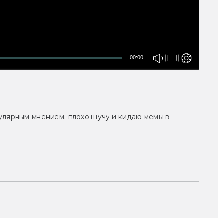
00:00
улярным мнением, плохо шучу и кидаю мемы в