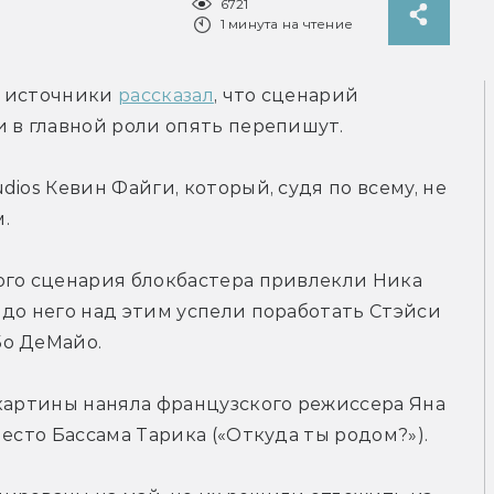
6721
1 минута на чтение
и источники 
рассказал
, что сценарий 
 в главной роли опять перепишут.
ios Кевин Файги, который, судя по всему, не 
.
ого сценария блокбастера привлекли Ника 
до него над этим успели поработать Стэйси 
Бо ДеМайо.
картины наняла французского режиссера Яна 
есто Бассама Тарика («Откуда ты родом?»).