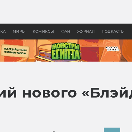
оздавались «Страшилы»:
«Одиссея» Нолана: что эт
, без которого не было
фильм сделал с Гомером и
ластелина колец»
Древней Грецией
УКА
МИРЫ
КОМИКСЫ
ФАН
ЖУРНАЛ
ПОДКАСТЫ
ий нового «Блэй