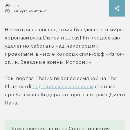
1129
1 минута на чтение
Несмотря на последствия бушующего в мире 
коронавируса, Disney и Lucasfilm продолжают 
удаленно работать над некоторыми 
проектами, в числе которых спин-офф «Изгоя-
один. Звездные войны: Истории».
Так, портал TheDisInsider со ссылкой на The 
Illuminerdi 
поделился синопсисом
 сериала 
про Кассиана Андора, которого сыграет Диего 
Луна.
Приключения шпиона Сопротивления 