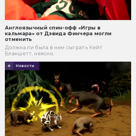
Англоязычный спин-офф «Игры в
кальмара» от Дэвида Финчера могли
отменить
Должна ли была в нем сыграть Кейт
Бланшетт, неясно.
Новости