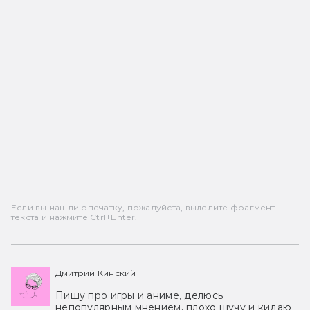
Если вы нашли опечатку, пожалуйста, выделите фрагмент
текста и нажмите Ctrl+Enter.
Дмитрий Кинский
Пишу про игры и аниме, делюсь
непопулярным мнением, плохо шучу и кидаю