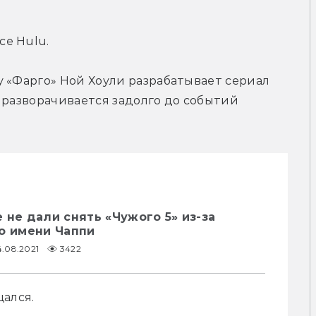
е Hulu.
 «Фарго» Ной Хоули разрабатывает сериал 
 разворачивается задолго до событий 
 не дали снять «Чужого 5» из-за
о имени Чаппи
4.08.2021
3422
щался.