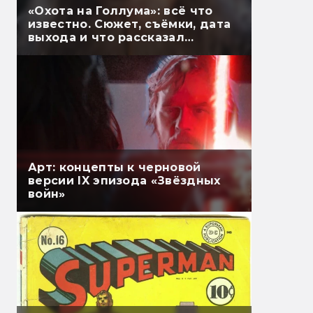
«Охота на Голлума»: всё что
известно. Сюжет, съёмки, дата
выхода и что рассказал
Гэндальф
Арт: концепты к черновой
версии IX эпизода «Звёздных
войн»