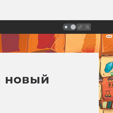
ы»:
ыло
«Парк юрского периода»: 25 лет
назад динозавры воскресли
я новый