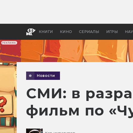
Какие
авгус
апока
детск
КНИГИ
КИНО
СЕРИАЛЫ
ИГРЫ
НА
РЕКЛАМА
Новости
СМИ: в разр
фильм по «Ч
Кот-император