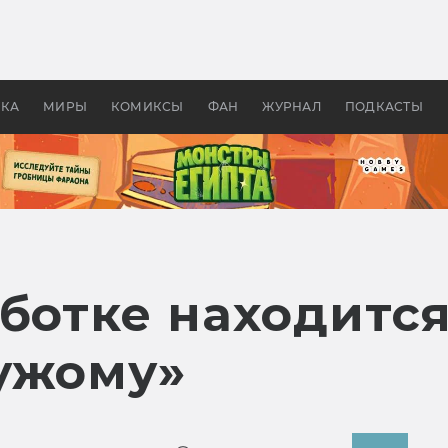
 фильмы смотреть в
Как создавались «Страшил
те 2026? В мире —
фильм, без которого не б
липсис, в России —
бы «Властелина колец»
ие комедии
УКА
МИРЫ
КОМИКСЫ
ФАН
ЖУРНАЛ
ПОДКАСТЫ
аботке находитс
ужому»