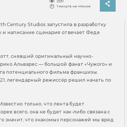
2531
1 минута на чтение
0th Century Studios запустила в разработку 
у и написание сценария отвечает Феде 
отт, снявший оригинальный научно-
рико Альварес — большой фанат «Чужого» и 
та потенциального фильма франшизы. 
021, легендарный режиссёр решил начать по 
звестно только, что лента будет 
рее всего, она не будет как-либо связана с 
 значит, что знакомых персонажей мы вряд 