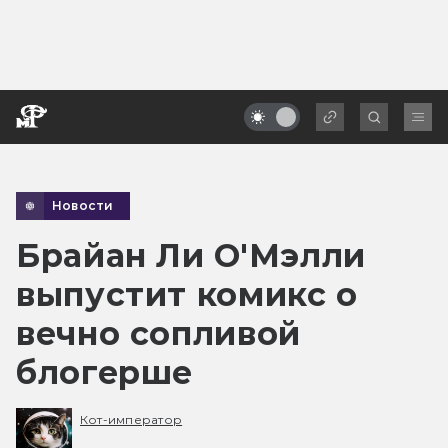
Новости
Брайан Ли О'Мэлли
выпустит комикс о
вечно сопливой
блогерше
Кот-император