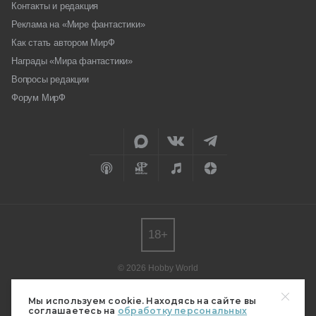
Контакты и редакция
Реклама на «Мире фантастики»
Как стать автором МирФ
Награды «Мира фантастики»
Вопросы редакции
Форум МирФ
18+
© 2026 Hobby World
Любое использование материалов допускается только с согласия
редакции.
Мы используем cookie. Находясь на сайте вы
соглашаетесь на
обработку персональных
Мнение авторов может не совпадать с мнением редакции.