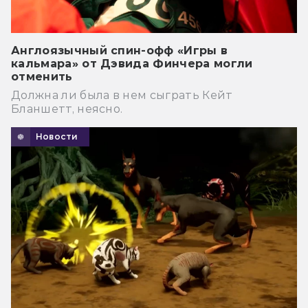
Англоязычный спин-офф «Игры в
кальмара» от Дэвида Финчера могли
отменить
Должна ли была в нем сыграть Кейт
Бланшетт, неясно.
Новости