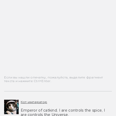
Если вы нашли опечатку, пожалуйста, выделите фрагмент
текста и нажмите Ctrl+Enter.
Кот-император
Emperor of catkind. I are controls the spice, I
are controls the Universe.