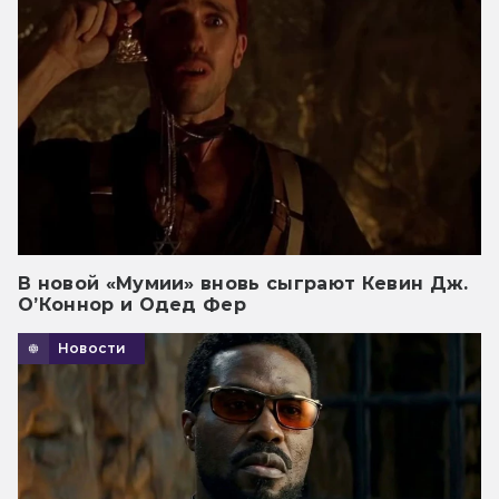
В новой «Мумии» вновь сыграют Кевин Дж.
О’Коннор и Одед Фер
Новости