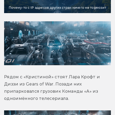
Почему-то с IP адресов других стран ничего не тормозит
Рядом с «Кристиной» стоят Лара Крофт и 
Диззи из Gears of War. Позади них 
припарковался грузовик Команды «А» из 
одноимённого телесериала.