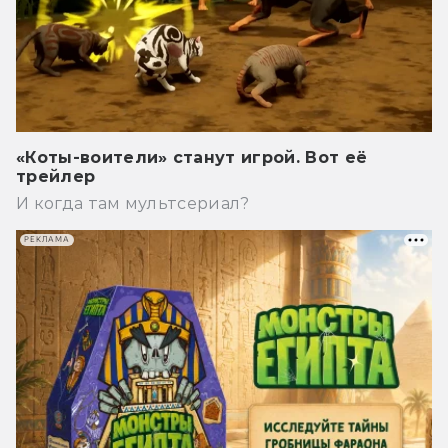
«Коты-воители» станут игрой. Вот её
трейлер
И когда там мультсериал?
РЕКЛАМА