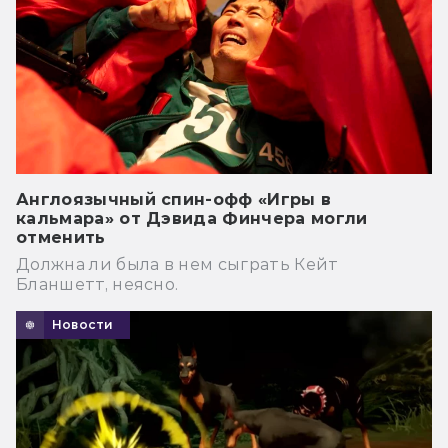
Англоязычный спин-офф «Игры в
кальмара» от Дэвида Финчера могли
отменить
Должна ли была в нем сыграть Кейт
Бланшетт, неясно.
Новости