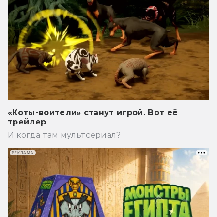
«Коты-воители» станут игрой. Вот её
трейлер
И когда там мультсериал?
РЕКЛАМА