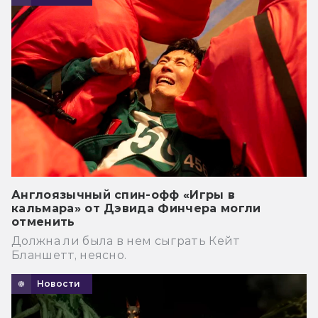
Англоязычный спин-офф «Игры в
кальмара» от Дэвида Финчера могли
отменить
Должна ли была в нем сыграть Кейт
Бланшетт, неясно.
Новости