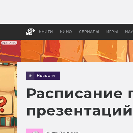
Какие
авгус
апока
детск
КНИГИ
КИНО
СЕРИАЛЫ
ИГРЫ
НА
РЕКЛАМА
Новости
Расписание 
презентаций 
Дмитрий Кинский