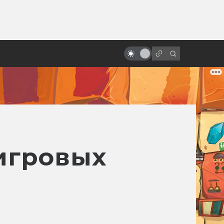
ы»:
Интересные полнометражные
ыло
аниме из 80-х (но никакого
Миядзаки!)
игровых