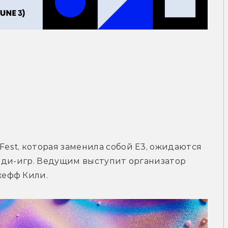
st, которая заменила собой E3, ожидаются 
нди-игр. Ведущим выступит организатор 
жефф Кили.