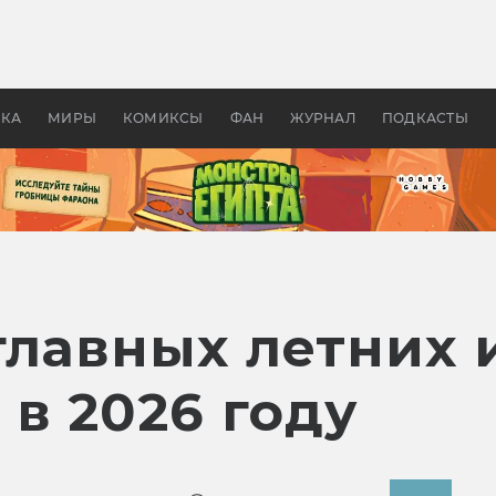
 фильмы смотреть в
Как создавались «Страшил
те 2026? В мире —
фильм, без которого не б
липсис, в России —
бы «Властелина колец»
ие комедии
УКА
МИРЫ
КОМИКСЫ
ФАН
ЖУРНАЛ
ПОДКАСТЫ
главных летних 
в 2026 году