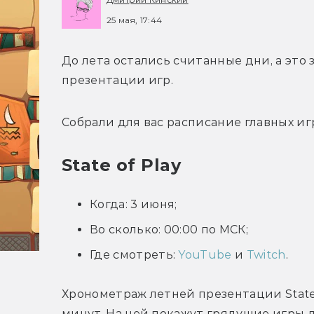
25 мая, 17:44
До лета остались считанные дни, а это 
презентации игр.
Собрали для вас расписание главных иг
State of Play
Когда: 3 июня;
Во сколько: 00:00 по МСК;
Где смотреть:
YouTube
и
Twitch
.
Хронометраж летней презентации State o
минут. На ней покажут грядущие игры дл