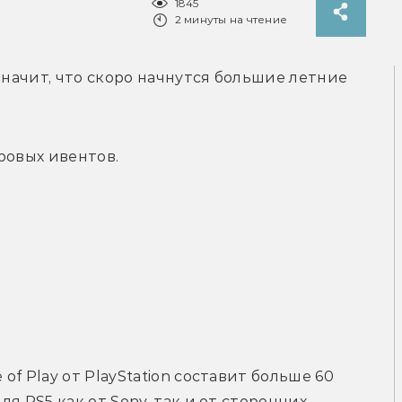
1845
2 минуты на чтение
значит, что скоро начнутся большие летние 
ровых ивентов. 
f Play от PlayStation составит больше 60 
я PS5 как от Sony, так и от сторонних 