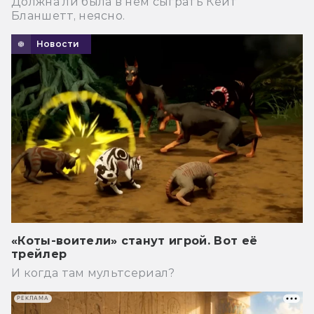
Должна ли была в нем сыграть Кейт
Бланшетт, неясно.
Новости
«Коты-воители» станут игрой. Вот её
трейлер
И когда там мультсериал?
РЕКЛАМА