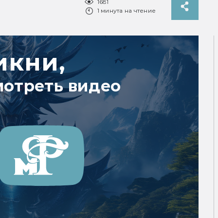
1681
1 минута на чтение
икни,
мотреть видео