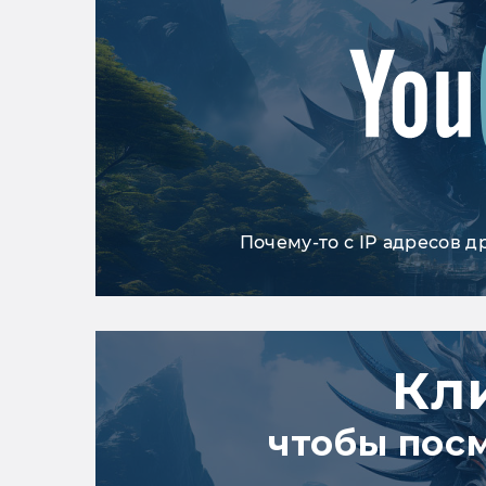
Почему-то с IP адресов д
Кл
чтобы пос