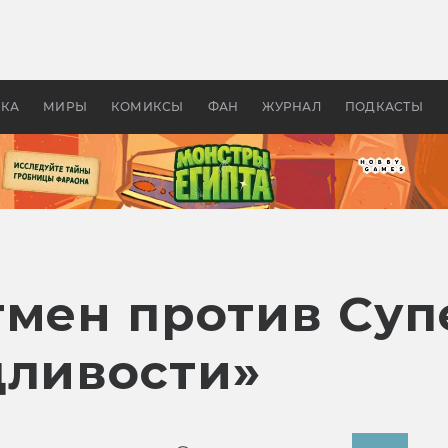
 фильмы смотреть в
Как создавались «Страшил
те 2026? В мире —
фильм, без которого не б
липсис, в России —
бы «Властелина колец»
ие комедии
УКА
МИРЫ
КОМИКСЫ
ФАН
ЖУРНАЛ
ПОДКАСТЫ
тмен против Суп
дливости»