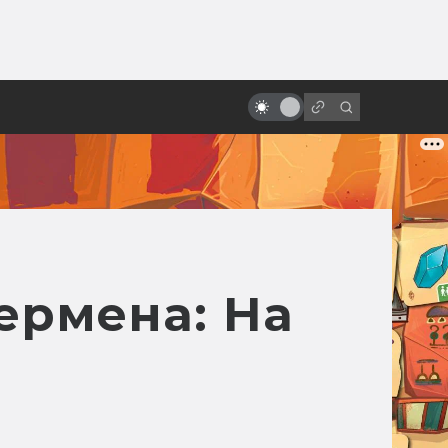
ы»:
12 оттенков тьмы. Самые
ыло
зловещие новогодние и
рождественские фильмы
ермена: На