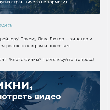
ругих стран ничего не тормозит
 здесь
.
рейлеру! Почему Лекс Лютор — хипстер и 
ем ролик по кадрам и пикселям.
ода. Ждёте фильм? Проголосуйте в опросе!
икни,
мотреть видео