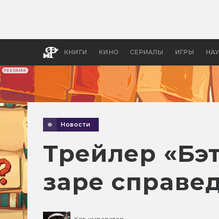
Какие
авгус
апока
детск
КНИГИ
КИНО
СЕРИАЛЫ
ИГРЫ
НА
РЕКЛАМА
Новости
Трейлер «Бэ
заре справе
Кот-император