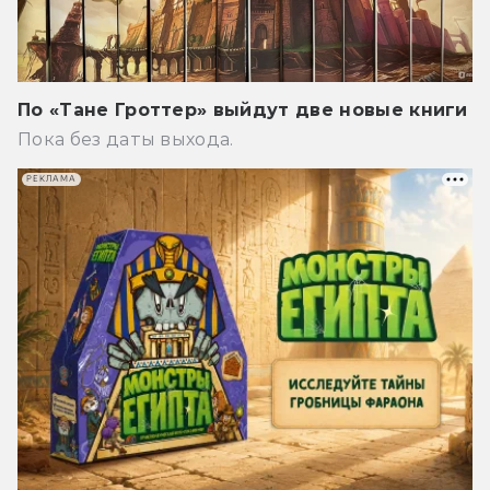
По «Тане Гроттер» выйдут две новые книги
Пока без даты выхода.
РЕКЛАМА