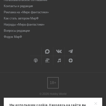
Контакты и редакция
Реклама на «Мире фантастики»
Как стать автором МирФ
Награды «Мира фантастики»
Вопросы редакции
Форум МирФ
18+
© 2026 Hobby World
Любое использование материалов допускается только с согласия
редакции.
Мы используем cookie. Находясь на сайте вы