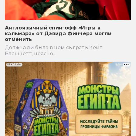
Англоязычный спин-офф «Игры в
кальмара» от Дэвида Финчера могли
отменить
Должна ли была в нем сыграть Кейт
Бланшетт, неясно.
РЕКЛАМА