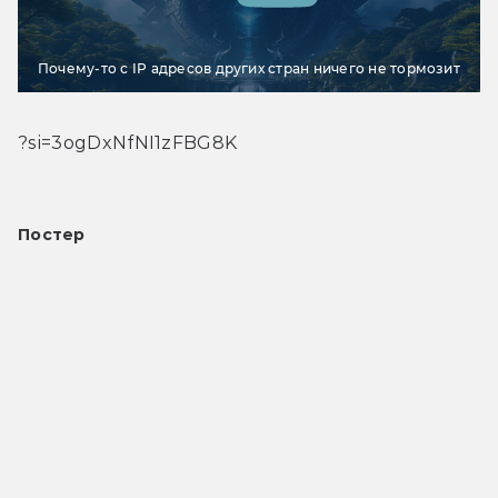
Почему-то с IP адресов других стран ничего не тормозит
?si=3ogDxNfNI1zFBG8K
Постер