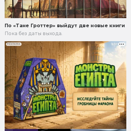
По «Тане Гроттер» выйдут две новые книги
Пока без даты выхода.
РЕКЛАМА