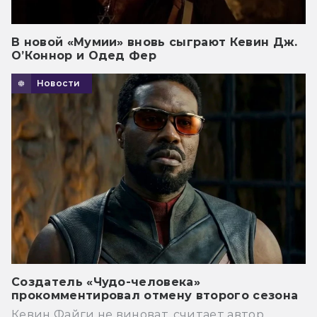
В новой «Мумии» вновь сыграют Кевин Дж.
О’Коннор и Одед Фер
Новости
Создатель «Чудо-человека»
прокомментировал отмену второго сезона
Кевин Файги не виноват, считает автор.