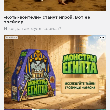
«Коты-воители» станут игрой. Вот её
трейлер
И когда там мультсериал?
РЕКЛАМА