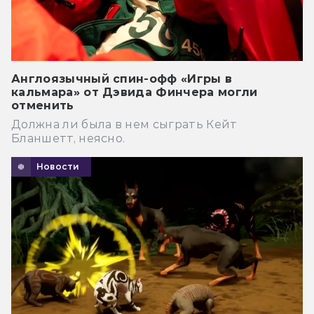
Англоязычный спин-офф «Игры в
кальмара» от Дэвида Финчера могли
отменить
Должна ли была в нем сыграть Кейт
Бланшетт, неясно.
Новости