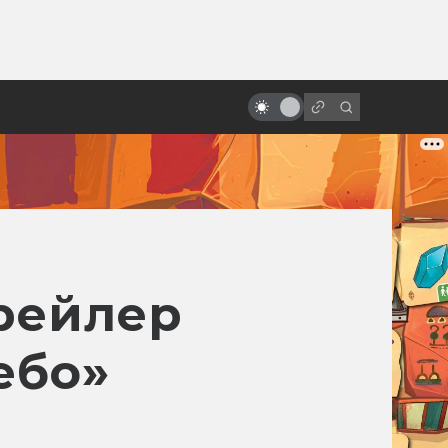
от
Культ «Детей кукурузы»: все
экранизации рассказа Стивена
Кинга
рейлер
ебо»