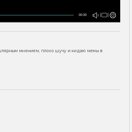
00:00
улярным мнением, плохо шучу и кидаю мемы в