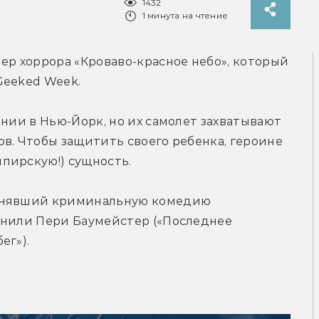
1432
1 минута на чтение
ер хоррора «Кроваво-красное небо», который 
Geeked Week.
нии в Нью-Йорк, но их самолет захватывают 
в. Чтобы защитить своего ребенка, героине 
пирскую!) сущность.
снявший криминальную комедию 
лнили Пери Баумейстер («Последнее 
ег»).