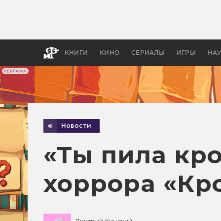
Как с
фильм
бы «В
КНИГИ
КИНО
СЕРИАЛЫ
ИГРЫ
НА
РЕКЛАМА
Новости
«Ты пила кр
хоррора «Кр
Дмитрий Кинский