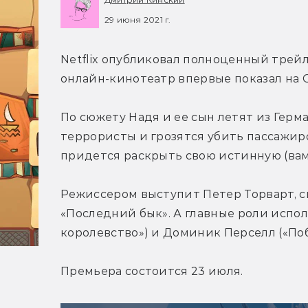
29 июня 2021 г.
Netflix опубликовал полноценный трейл
онлайн-кинотеатр впервые показал на 
По сюжету Надя и ее сын летят из Герма
террористы и грозятся убить пассажиро
придется раскрыть свою истинную (вам
Режиссером выступит Петер Торварт, 
«Последний бык». А главные роли испо
королевство») и Доминик Перселл («Поб
Премьера состоится 23 июля.