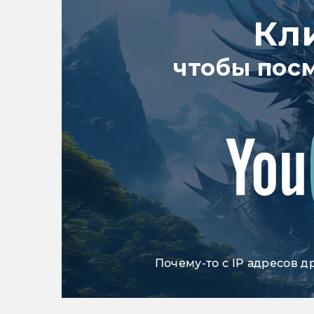
Кл
чтобы пос
Почему-то с IP адресов д