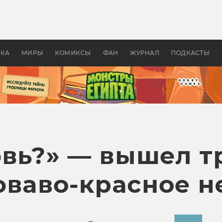
оздавались «Страшилы»:
«Одиссея» Нолана: что эт
, без которого не было
фильм сделал с Гомером и
ластелина колец»
Древней Грецией
УКА
МИРЫ
КОМИКСЫ
ФАН
ЖУРНАЛ
ПОДКАСТЫ
овь?» — вышел т
оваво-красное н