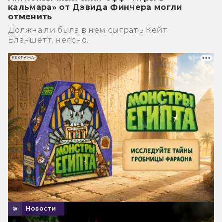
кальмара» от Дэвида Финчера могли
отменить
Должна ли была в нем сыграть Кейт
Бланшетт, неясно.
РЕКЛАМА
Новости