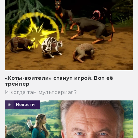
«Коты-воители» станут игрой. Вот её
трейлер
И когда там мультсериал?
Новости