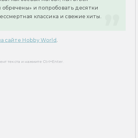
 обречены» и попробовать десятки 
бессмертная классика и свежие хиты.
а сайте Hobby World
.
т текста и нажмите Ctrl+Enter.