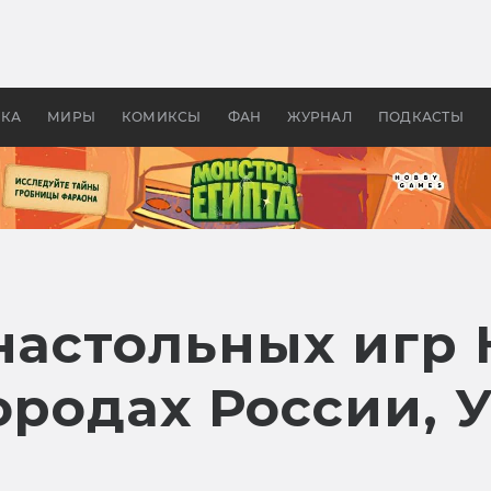
 фильмы смотреть в
Как создавались «Страшил
те 2026? В мире —
фильм, без которого не б
липсис, в России —
бы «Властелина колец»
ие комедии
УКА
МИРЫ
КОМИКСЫ
ФАН
ЖУРНАЛ
ПОДКАСТЫ
 настольных игр
ородах России, 