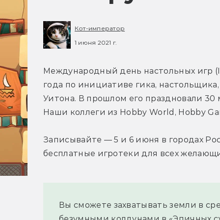
Кот-император
1 июня 2021 г.
Международный день настольных игр (Int
года по инициативе гика, настольщика, 
Уитона. В прошлом его праздновали 30 ма
Наши коллеги из Hobby World, Hobby G
Записывайте — 5 и 6 июня в городах Ро
бесплатные игротеки для всех желающи
Вы сможете захватывать земли в сре
безумными колдунами в «Эпичных схв