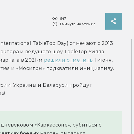
647
1 минута на чтение
ernational TableTop Day) отмечают с 2013 
актёра и ведущего шоу TableTop Уилла 
рта, а в 2021-м 
решили отметить
 1 июня. 
ames и «Мосигры» подхватили инициативу.
ссии, Украины и Беларуси пройдут 
х!
дневековом «Каркассоне», рубиться с 
атках боевых магов», пытаться 