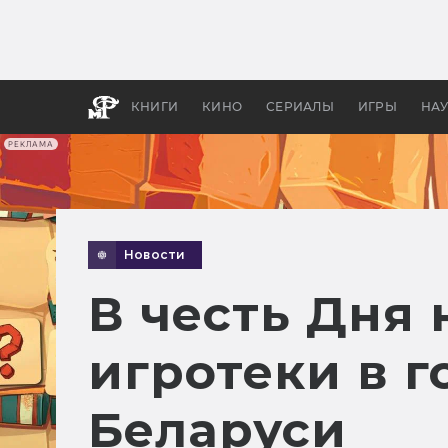
Какие
авгус
апока
детск
КНИГИ
КИНО
СЕРИАЛЫ
ИГРЫ
НА
РЕКЛАМА
Новости
В честь Дня
игротеки в г
Беларуси