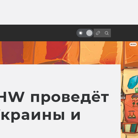
ы»:
ыло
Заблуждения: Космос в кино
 HW проведёт
Украины и