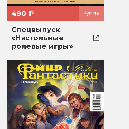
490 ₽
Купить
Спецвыпуск
«Настольные
ролевые игры»