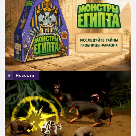
Агрикола (новое издание)
Битва за Рокуган
Древний ужас
Звёздные Войны Внешнее кольцо
Крио
Новости
Палео
Подводные города
Робинзон Крузо Приключения на
таинственном острове (Вторая