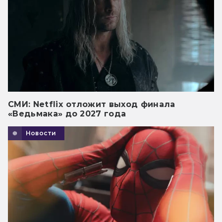
Стройполис
— Ростов-на-Дону, магазин Hobby
Games, 2 июля (10:00-22:00), ТРЦ Парк
Судный день
пр-т Космонавтов, д. 19а / бул.
Комарова, д. 28ж 2-й этаж
Таверна «Красный Дракон» и
дополнения
— Ростов-на-Дону, магазин Hobby
СМИ: Netflix отложит выход финала
Games, 2 июля (10:00-20:00), ул. Зорге, д.
«Ведьмака» до 2027 года
Тайные камни
64
Новости
Тако, кот, коза, сыр, пицца
— Рязань, библиотека им. Горького, 3
июля (12:00-18:00), ул. Ленина, д. 52
Трамвай смерти
— Самара, магазин Hobby Games, 3
Улей
июля (12:00-18:00), ул. Ленинградская,
д. 54