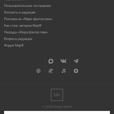
Пользовательское соглашение
Кошмариум
Контакты и редакция
Реклама на «Мире фантастики»
Крагморта
Как стать автором МирФ
Награды «Мира фантастики»
Вопросы редакции
Крокодил ДетскоЛегкий
Форум МирФ
Кулинариум
Лаваленд
Манчкин в Стране чудес
18+
Манчкин Тащи сокровища
© 2026 Hobby World
Мармеладный босс
Любое использование материалов допускается только с согласия