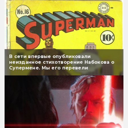
июля (11:00-21:00), ул. Карла Маркса, д. 3
Заяц
— Зеленоград, магазин Hobby Games, 2-
Звёздные Империи и дополнения
3 июля (12:00-19:00), к. 2309. ТЦ
«Столица»
Зелёная деревня
— Калининград, ТЦ «МЕГА ЦЕНТР», 3
В сети впервые опубликовали
Злобная Бесстыжая Смешная
неизданное стихотворение Набокова о
июля (14:00-18:00), ул. ген.-лейт.
Супермене. Мы его перевели
Озерова, д. 17б
Зомби в доме и Зомби в доме
Заражение
— Калуга, ТРЦ «Торговый Квартал», 3
июля (14:00-17:00), ул. Московская, д.
Зоопарк Нью-Йорка
338а
Игра престолов Десница короля
— Казань, антикафе «Баклажан», 3 июля
(14:00-20:00), ул. Островского, д. 21