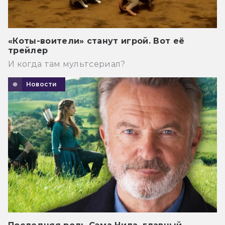
редакция)
Ужас Аркхэма (Третья редакция)
«Коты-воители» станут игрой. Вот её
трейлер
И когда там мультсериал?
Ужас Аркхэма Карточная игра
Новости
Энергосеть
Fallout (Настольная игра)
KeyForge Столкновение миров:
Делюкс-колода Архонта
Runebound Третья редакция
Эпоха облаков