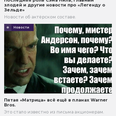
Последняя роль Сэма Нила, главный
злодей и другие новости про «Легенду о
Зельде»
Халлертау
Новости об актёрском составе.
Лаундж Играй, отдыхай (компанейские
Новости
игры):
Артишоки в шоке
Виктроллина
Воображарий Вечеринка
Время Валеры
Пятая «Матрица» всё ещё в планах Warner
Bros.
Гни свою линию
Это стало известно из письма акционерам.