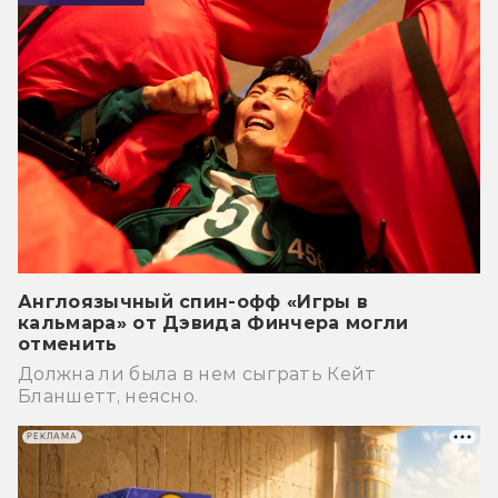
IN LOVE
— Тольятти, магазин Hobby Games, 2
июля (13:00-18:00), ул. Автостроителей,
Loonacy
д. 84А, помещение 15
Red 7
— Тюмень, магазин Hobby Games, 3
июля (10:00-14:00), ул. Республики, д.
Similo и дополнения
171/2
Spycon
Англоязычный спин-офф «Игры в
— Уфа, магазин Hobby Games, 2 июля
кальмара» от Дэвида Финчера могли
(11:00-16:00), пр-т Октября, д. 12
отменить
Ticket to Ride и дополнения
Должна ли была в нем сыграть Кейт
Бланшетт, неясно.
— Челябинск, магазин Hobby Games, 3
Хардкор (серьёзные игры и стратегии
июля (11:00-19:00), ул. Кирова, д. 110
РЕКЛАМА
с глубоким геймплеем):