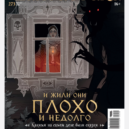
Мачи Коро
«Крашенинникова», 3 июля (12:00-
18:00), пр. Ленина, д. 47
Место преступления
— Минск, магазин Hobby Games, 2 июля
Мы обречены
(15:00-20:00), ул. Чернышевского, д. 5
Находка для шпиона
— Минск, магазин Hobby Games, 2 июля
(15:00-20:00), пр-т Мира, д. 1
Неудержимые единорожки
— Минск, магазин Hobby Games, 3 июля
Нефариус
(16:00-20:00), ул. Чюрлениса, д. 4
Нечто
— Монино, дом Офицеров Монино,
клуб настольных игр ДО, 2 июля (12:00-
Ничего человеческого?
16:00), ул. Авиационная, д. 2А