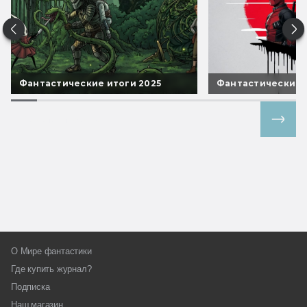
Детская мафия
Домик
Фантастические итоги 2025
Фантастические 
Зомби в доме и Зомби в доме
Заражение
Все спецпроекты
Зоопарк Нью-Йорка
Каркассон
Каркуша Маленький Сад
О Мире фантастики
Карта Сокровищ
Где купить журнал?
Подписка
Колонизаторы Catan Junior
Наш магазин