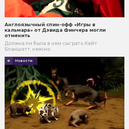
Англоязычный спин-офф «Игры в
кальмара» от Дэвида Финчера могли
отменить
Должна ли была в нем сыграть Кейт
Бланшетт, неясно.
Новости