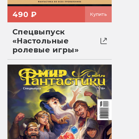
490 ₽
Купить
Спецвыпуск
«Настольные
ролевые игры»