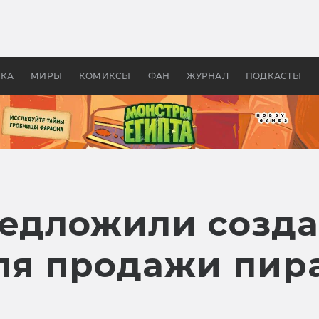
 фильмы смотреть в
Как создавались «Страшил
те 2026? В мире —
фильм, без которого не б
липсис, в России —
бы «Властелина колец»
ие комедии
УКА
МИРЫ
КОМИКСЫ
ФАН
ЖУРНАЛ
ПОДКАСТЫ
редложили созда
ля продажи пир