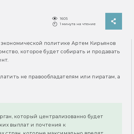
1605
1 минута на чтение
Зампредседателя комитета Госдумы по экономической политике Артем Кирьянов 
омство, которое будет собирать и продавать 
нт.
платить не правообладателям или пиратам, а 
ган, который централизованно будет 
ких выплат и почтения к 
х стран, которые максимально вредят 