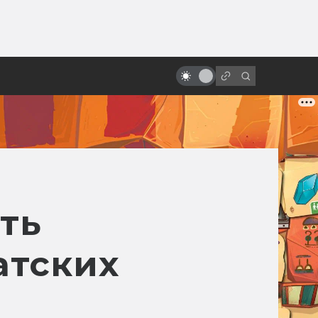
ы»:
«Константин: Повелитель тьмы»:
ыло
как создавался фильм про
детектива-оккультиста
ть
атских