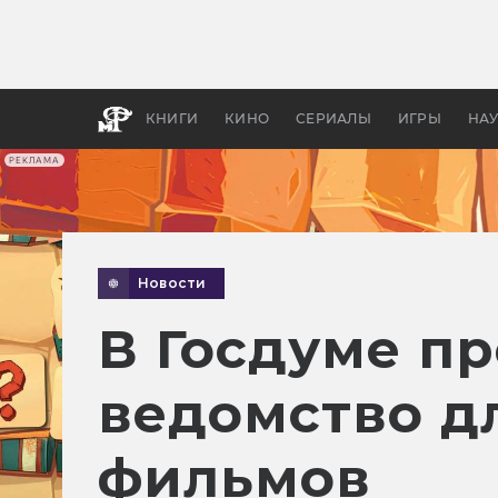
Какие
авгус
апока
детск
КНИГИ
КИНО
СЕРИАЛЫ
ИГРЫ
НА
РЕКЛАМА
Новости
В Госдуме п
ведомство д
фильмов