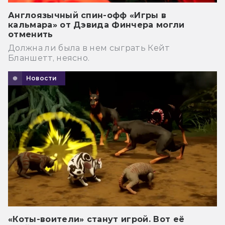
Англоязычный спин-офф «Игры в
кальмара» от Дэвида Финчера могли
отменить
Должна ли была в нем сыграть Кейт
Бланшетт, неясно.
Новости
«Коты-воители» станут игрой. Вот её