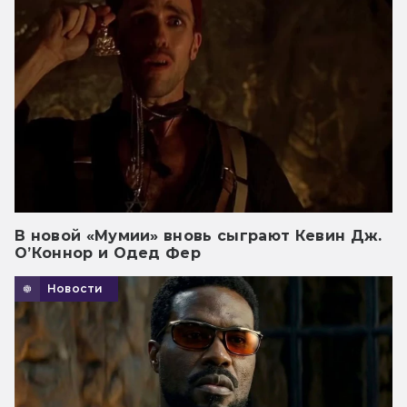
В новой «Мумии» вновь сыграют Кевин Дж.
О’Коннор и Одед Фер
Новости