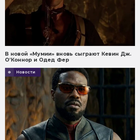
В новой «Мумии» вновь сыграют Кевин Дж.
О’Коннор и Одед Фер
Новости