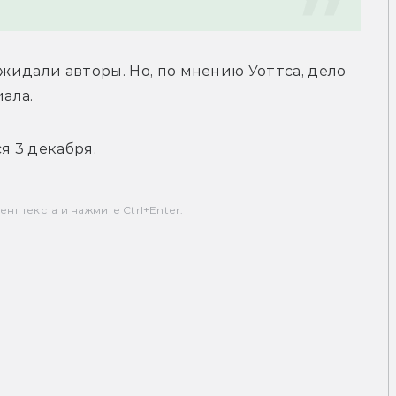
ожидали авторы. Но, по мнению Уоттса, дело 
ала. 
 3 декабря.
т текста и нажмите Ctrl+Enter.