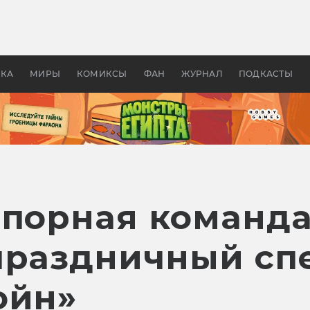
оздавались «Страшилы»:
«Одиссея» Нолана: что эт
, без которого не было
фильм сделал с Гомером и
ластелина колец»
Древней Грецией
УКА
МИРЫ
КОМИКСЫ
ФАН
ЖУРНАЛ
ПОДКАСТЫ
Опорная команд
праздничный сп
ойн»