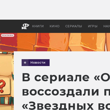
Как с
фильм
бы «В
КНИГИ
КИНО
СЕРИАЛЫ
ИГРЫ
НА
РЕКЛАМА
Новости
В сериале «
воссоздали 
«Звездных в