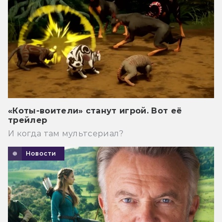
«Коты-воители» станут игрой. Вот её
трейлер
И когда там мультсериал?
Новости