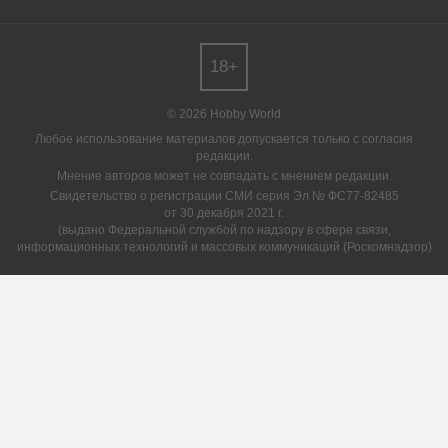
18+
© 2026 Hobby World
Любое использование материалов допускается только с согласия
редакции.
Мнение авторов может не совпадать с мнением редакции.
Свидетельство о регистрации СМИ серия Эл № ФС77-82485
от 30 декабря 2021 г.
(выдано Федеральной службой по надзору в сфере связи,
информационных технологий и массовых коммуникаций (Роскомнадзор)