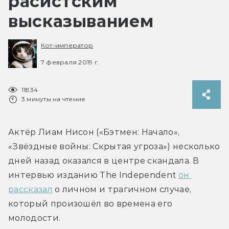
расистcким
высказыванием
Кот-император
7 февраля 2019 г.
11834
3 минуты на чтение
Актёр Лиам Нисон («Бэтмен: Начало», 
«Звёздные войны: Скрытая угроза») несколько 
дней назад оказался в центре скандала. В 
интервью изданию The Independent 
он 
рассказал
 о личном и трагичном случае, 
который произошёл во времена его 
молодости.