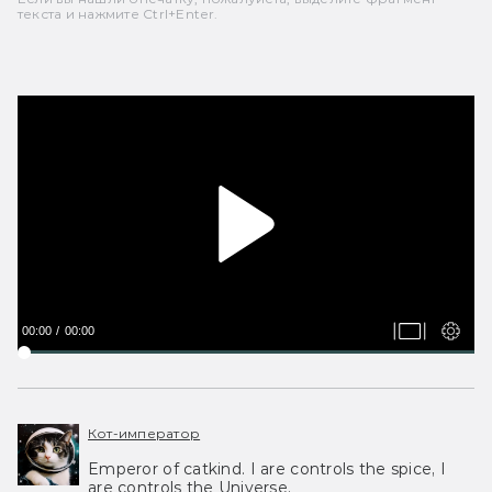
текста и нажмите Ctrl+Enter.
00:00
00:00
Кот-император
Emperor of catkind. I are controls the spice, I
are controls the Universe.