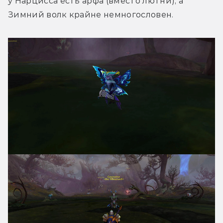
у Нарцисса есть арфа (вместо лютни), а 
Зимний волк крайне немногословен.