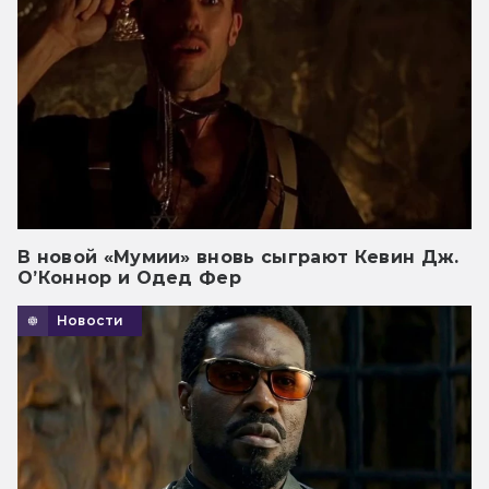
В новой «Мумии» вновь сыграют Кевин Дж.
О’Коннор и Одед Фер
Новости