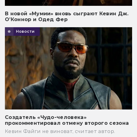
В новой «Мумии» вновь сыграют Кевин Дж.
О’Коннор и Одед Фер
Новости
Создатель «Чудо-человека»
прокомментировал отмену второго сезона
Кевин Файги не виноват, считает автор.