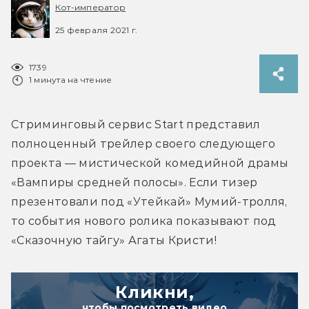
Кот-император
25 февраля 2021 г.
1739
1 минута на чтение
Стриминговый сервис Start представил 
полноценный трейлер своего следующего 
проекта — мистической комедийной драмы 
«Вампиры средней полосы». Если тизер 
презентовали под «Утейкай» Мумий-тролля, 
то события нового ролика показывают под 
«Сказочную тайгу» Агаты Кристи!
Кликни,
чтобы посмотреть видео