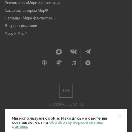
Реклама на «Мире фантастики»
Как стать автором МирФ
Награды «Мира фантастики»
Вопросы редакции
Форум МирФ
18+
© 2026 Hobby World
Любое использование материалов допускается только с согласия
редакции.
Мы используем cookie. Находясь на сайте вы
соглашаетесь на
обработку персональных
Мнение авторов может не совпадать с мнением редакции.
данных.
Свидетельство о регистрации СМИ серия Эл № ФС77-82485