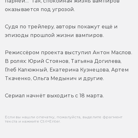
парней…  Так, спокойная жизнь вампиров 
оказывается под угрозой.
Судя по трейлеру, авторы покажут ещё и 
эпизоды прошлой жизни вампиров.
Режиссёром проекта выступил Антон Маслов. 
В ролях: Юрий Стоянов, Татьяна Догилева, 
Глеб Калюжный, Екатерина Кузнецова, Артем 
Ткаченко, Ольга Медынич и другие.
Сериал начнёт выходить с 18 марта.
Если вы нашли опечатку, пожалуйста, выделите фрагмент
текста и нажмите Ctrl+Enter.