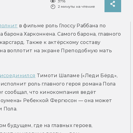
3716
2 минуты на чтение
полнит
 в фильме роль Глоссу Раббана по 
 барона Харконнена. Самого барона, главного 
арсгард. Также к актёрскому составу 
а воплотит на экране Преподобную мать 
исоединился
 Тимоти Шаламе («Леди Бёрд», 
исполнит роль главного героя романа Пола 
er сообщал, что кинокомпания ведёт 
оумена» Ребеккой Фергюсон — она может 
 Пола.
 будущем, где на главных героев, 