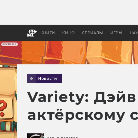
Как с
фильм
бы «В
КНИГИ
КИНО
СЕРИАЛЫ
ИГРЫ
НА
РЕКЛАМА
Новости
Variety: Дэй
актёрскому 
Кот-император