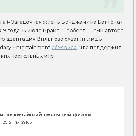
а («Загадочная жизнь Бенджамина Баттона», 
19 года. В июле Брайан Герберт — сын автора 
что адаптация Вильнёва охватит лишь 
ary Entertainment 
объявила
, что поддержит 
ких настольных игр.
и: величайший неснятый фильм
11.2015
129105