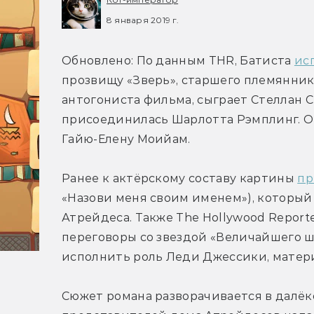
8 января 2019 г.
Обновлено: По данным THR, Батиста 
ис
прозвищу «Зверь», старшего племянника
антогониста фильма, сыграет Стеллан Ск
присоединилась Шарлотта Рэмплинг. Он
Гайю-Елену Моийам.
Ранее к актёрскому составу картины 
пр
«Назови меня своим именем»), который 
Атрейдеса. Также The Hollywood Report
переговоры со звездой «Величайшего ш
исполнить роль Леди Джессики, матери
Сюжет романа разворачивается в далёком