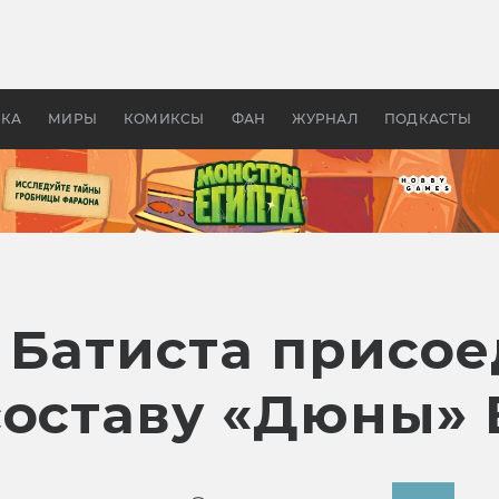
оздавались «Страшилы»:
«Одиссея» Нолана: что эт
, без которого не было
фильм сделал с Гомером и
ластелина колец»
Древней Грецией
УКА
МИРЫ
КОМИКСЫ
ФАН
ЖУРНАЛ
ПОДКАСТЫ
в Батиста присо
составу «Дюны»