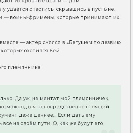
ают их кровные враги — дом 
у удаётся спастись, скрывшись в пустыне. 
и — воины-фримены, которые принимают их 
вместе — актёр снялся в «Бегущем по лезвию 
 которых охотился Кей.
его племянника:
лько. Да уж, не ментат мой племянничек, 
 возможно, для непосредственно стоящей 
румент даже ценнее… Если дать ему 
всё на своём пути. О, как же будут его 