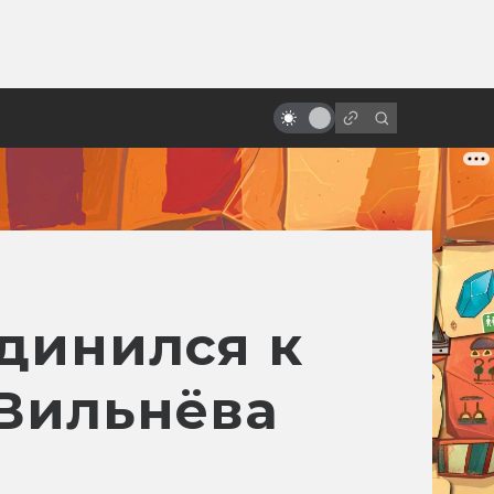
от
Сцены, которые напугали нас по-
настоящему
единился к
 Вильнёва