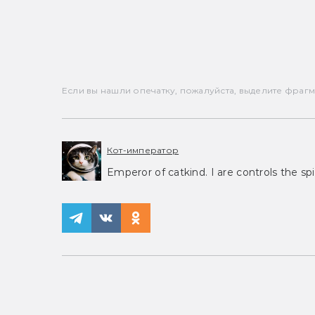
Если вы нашли опечатку, пожалуйста, выделите фрагмен
Кот-император
Emperor of catkind. I are controls the spi