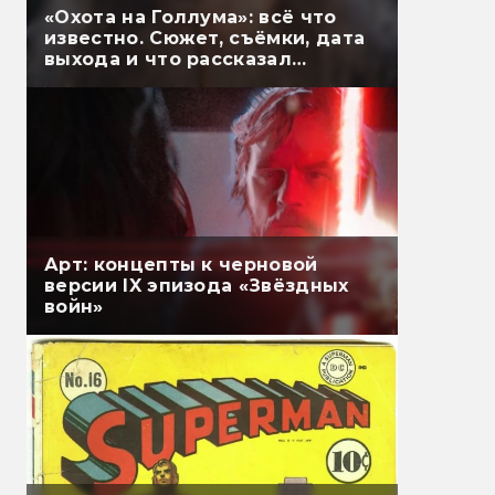
«Охота на Голлума»: всё что
известно. Сюжет, съёмки, дата
выхода и что рассказал
Гэндальф
Арт: концепты к черновой
версии IX эпизода «Звёздных
войн»