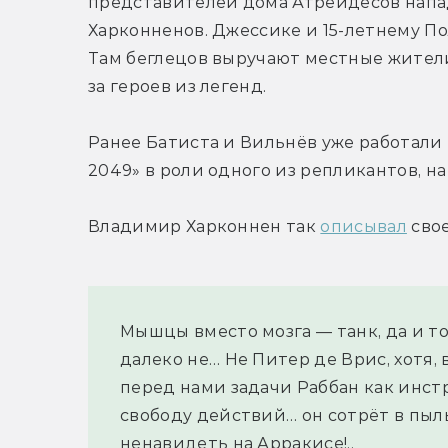
представителей дома Атрейдесов напад
Харконненов. Джессике и 15-летнему Пол
Там беглецов выручают местные жител
за героев из легенд.
Ранее Батиста и Вильнёв уже работали 
2049» в роли одного из репликантов, на
Владимир Харконнен так 
описывал
 сво
Мышцы вместо мозга — танк, да и то
далеко не… Не Питер де Врис, хотя,
перед нами задачи Раббан как инст
свободу действий… он сотрёт в пыль 
ненавидеть на Арракисе!..