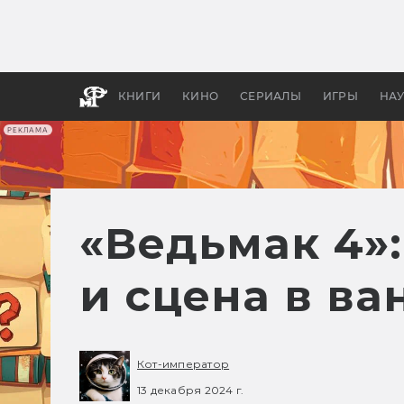
Какие
авгус
апока
детск
КНИГИ
КИНО
СЕРИАЛЫ
ИГРЫ
НА
РЕКЛАМА
«Ведьмак 4»
и сцена в ва
Кот-император
13 декабря 2024 г.