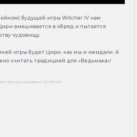
ейном) будущей игры Witcher IV нам 
Цири вмешивается в обряд и пытается 
ртву чудовищу.
иней игры будет Цири, как мы и ожидали. А 
можно считать традицией для «Ведьмака»!
т текста и нажмите Ctrl+Enter.