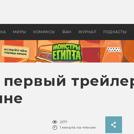
 фильмы смотреть в
Как создавались «Страшил
те 2026? В мире —
фильм, без которого не б
липсис, в России —
бы «Властелина колец»
ие комедии
УКА
МИРЫ
КОМИКСЫ
ФАН
ЖУРНАЛ
ПОДКАСТЫ
: первый трейле
нне
2177
1 минута на чтение