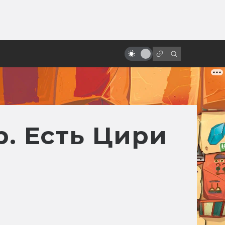
ы»:
«Поле битвы: Земля». Как был
ыло
создан величайший плохой
фильм
р. Есть Цири