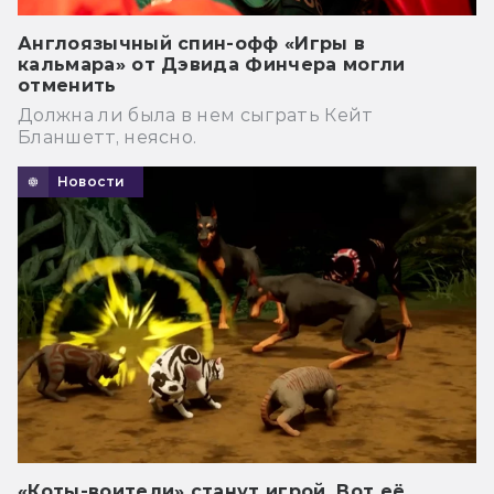
Англоязычный спин-офф «Игры в
кальмара» от Дэвида Финчера могли
отменить
Должна ли была в нем сыграть Кейт
Бланшетт, неясно.
Новости
«Коты-воители» станут игрой. Вот её