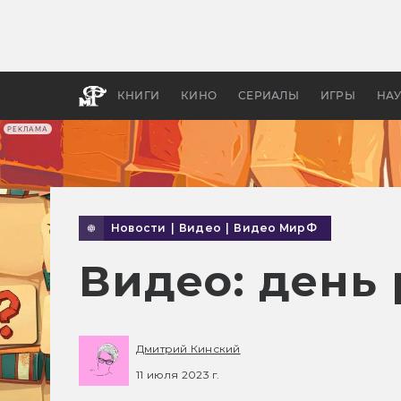
Как с
фильм
бы «В
КНИГИ
КИНО
СЕРИАЛЫ
ИГРЫ
НА
РЕКЛАМА
Новости
|
Видео
|
Видео МирФ
Видео: день
Дмитрий Кинский
11 июля 2023 г.