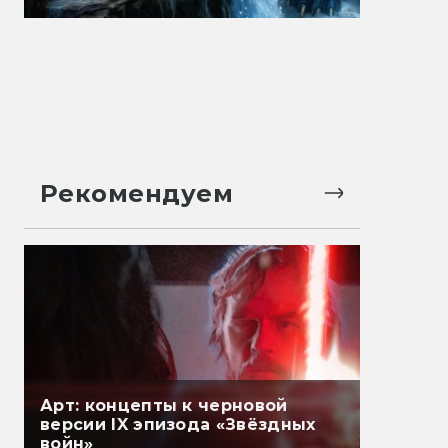
Рекомендуем
Арт: концепты к черновой
версии IX эпизода «Звёздных
войн»