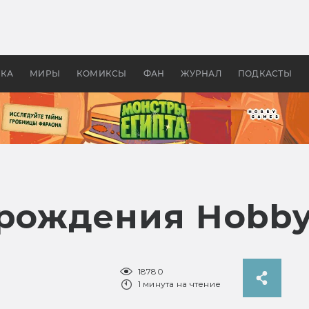
оздавались «Страшилы»:
«Одиссея» Нолана: что эт
, без которого не было
фильм сделал с Гомером и
ластелина колец»
Древней Грецией
УКА
МИРЫ
КОМИКСЫ
ФАН
ЖУРНАЛ
ПОДКАСТЫ
 рождения Hobby
18780
1 минута на чтение