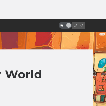
от
Взлёт и падение «Робокопа»:
неснятые сценарии
 World