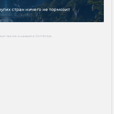
ругих стран ничего не тормозит
т текста и нажмите Ctrl+Enter.