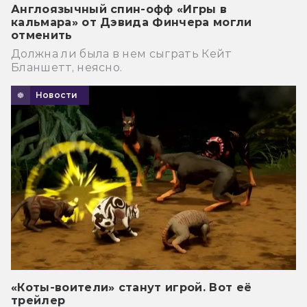
Англоязычный спин-офф «Игры в
кальмара» от Дэвида Финчера могли
отменить
Должна ли была в нем сыграть Кейт
Бланшетт, неясно.
Новости
«Коты-воители» станут игрой. Вот её
трейлер