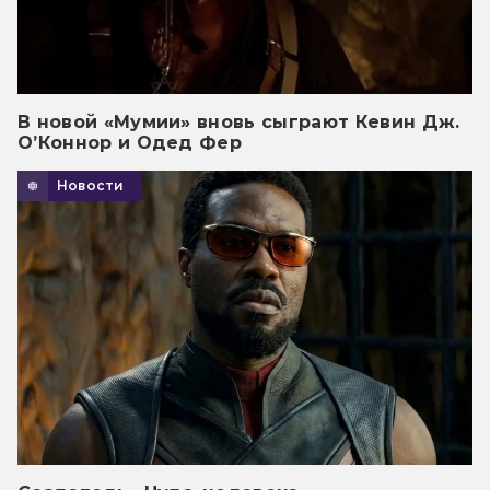
В новой «Мумии» вновь сыграют Кевин Дж.
О’Коннор и Одед Фер
Новости